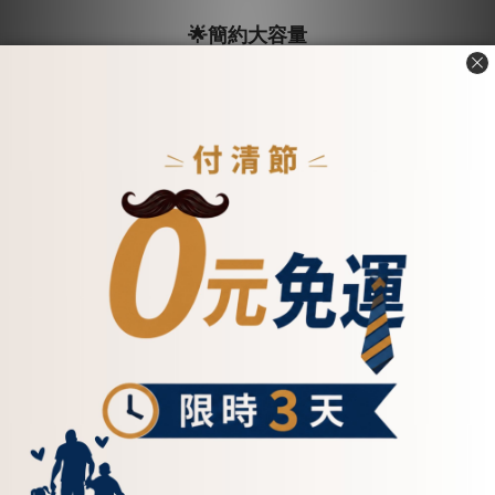
🌟簡約大容量
🌟
鈔票零錢沒問題
🌟超滑順拉鍊
【注意事項】
皮革本身有延長性，使用過後會更自然服貼。
收納僅供參考,會依每人使用狀況而會厚度不同。
【注意事項】
尺寸僅供參考，以實品尺寸為主，因每人丈量方式
不同。
若有1-2cm誤差，皆屬合理範圍。