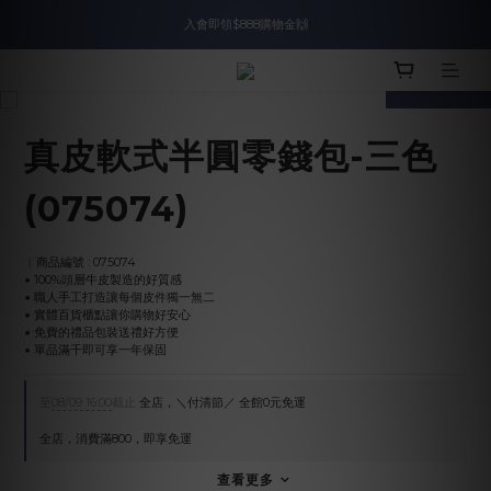
入會即領$888購物金🙌
送爸好禮🎁$1588起
prev
next
滿$2000現折$100👏累計無上限
真皮軟式半圓零錢包-三色
入會即領$888購物金🙌
(075074)
︱商品編號 : 075074
▪︎ 100%頭層牛皮製造的好質感
▪︎ 職人手工打造讓每個皮件獨一無二
▪︎ 實體百貨櫃點讓你購物好安心
▪︎ 免費的禮品包裝送禮好方便
▪︎ 單品滿千即可享一年保固
至
08/09 16:00
截止
全店，＼付清節／ 全館0元免運
全店，消費滿800，即享免運
查看更多