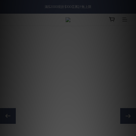
滿$2000現折$100👏累計無上限
入會即領$888購物金🙌
入會即領$888購物金🙌