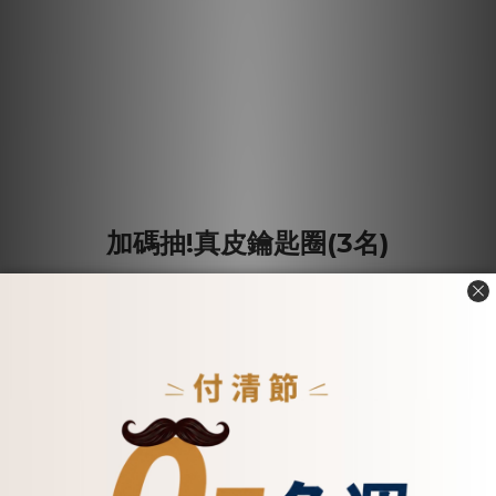
加碼抽!真皮鑰匙圈(3名)
精美圓圈小禮
圓圓圈圈、圈圈圓圓的皮革配件，掛在包上剛剛好。