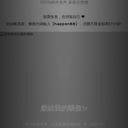
100%純牛皮件 多樣任您挑
寵愛爸爸，也得寵自己 ❤
於結帳頁面，優惠代碼輸入【
happen88
】，消費不限金額再打95折!
獻給我的驕傲✨
雖然有點害羞，但還是要向他說聲 : 爸 ~ 謝謝你!