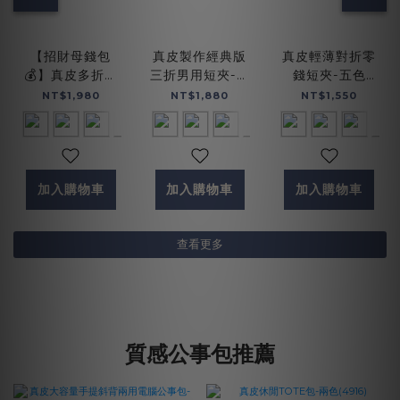
【招財母錢包
真皮製作經典版
真皮輕薄對折零
💰】真皮多折男
三折男用短夾-五
錢短夾-五色
仕短皮夾-五色
色(072698)
(075236)
NT$1,980
NT$1,880
NT$1,550
(072733)
加入購物車
加入購物車
加入購物車
查看更多
質感公事包推薦