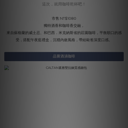
這次，就用咖啡乾杯吧！
市售:NT$1080
獨特酒香和咖啡香交融，
來自蘇格蘭的威士忌、和巴西．米克納斯省的莊園咖啡，平衡順口的感
受，搭配午夜藍禮盒，沉穩內斂風格，帶給歐爸深度口感。
品嘗酒漬咖啡