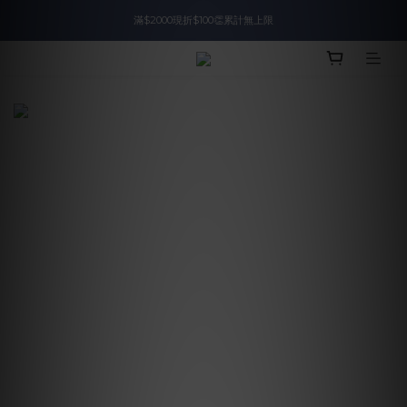
滿$2000現折$100👏累計無上限
入會即領$888購物金🙌
入會即領$888購物金🙌