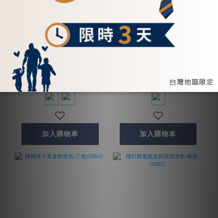
輕裝隨身真皮萬用小包 -
片刻真皮可拆式肩背包ht
兩色(5577)
綠 - (5563ht綠)
NT$2,700
NT$5,600
加入購物車
加入購物車