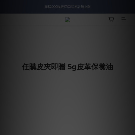
滿$2000現折$100👏累計無上限
入會即領$888購物金🙌
入會即領$888購物金🙌
任購皮夾即贈 5g皮革保養油