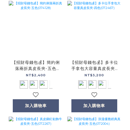
【招財母錢包💰】簡約俐
【招財母錢包💰】多卡位
落兩折真皮長夾-五色
手拿包大容量真皮長夾-
(074128)
四色(072467)
NT$2,400
NT$3,200
加入購物車
加入購物車