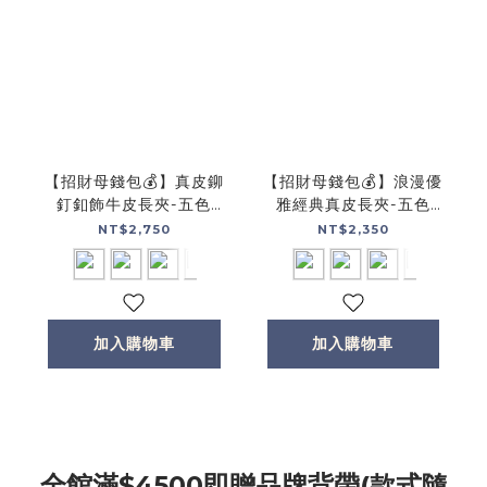
【招財母錢包💰】真皮鉚
【招財母錢包💰】浪漫優
釘釦飾牛皮長夾-五色
雅經典真皮長夾-五色
(072267)
(072004)
NT$2,750
NT$2,350
加入購物車
加入購物車
全館滿$4500即贈品牌背帶(款式隨