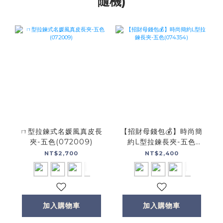
隨機)
ㄇ型拉鍊式名媛風真皮長
【招財母錢包💰】時尚簡
夾-五色(072009)
約L型拉鍊長夾-五色
(074354)
NT$2,700
NT$2,400
加入購物車
加入購物車