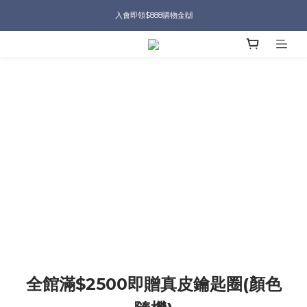
入會即領$888購物金🙌
入會即領$888購物金🙌
送爸好禮🎁$1588起
滿$2000現折$100👏累計無上限
入會即領$888購物金🙌
全館滿$2500即贈真皮鑰匙圈(顏色