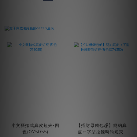
小文藝扣式真皮短夾-四
【招財母錢包💰】簡約真
色(075055)
皮ㄇ字型拉鍊時尚短夾-