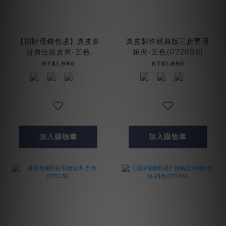
【招財母錢包💰】真皮多
真皮製作經典版三折男用
折男仕短皮夾-五色
短夾-五色(072698)
(072733)
NT$1,980
NT$1,880
加入購物車
加入購物車