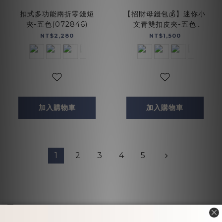
扣式多功能兩折零錢短
【招財母錢包💰】迷你小
夾-五色(072846)
文青雙扣皮夾-五色
(075013)
NT$2,280
NT$1,500
加入購物車
加入購物車
1
2
3
4
5