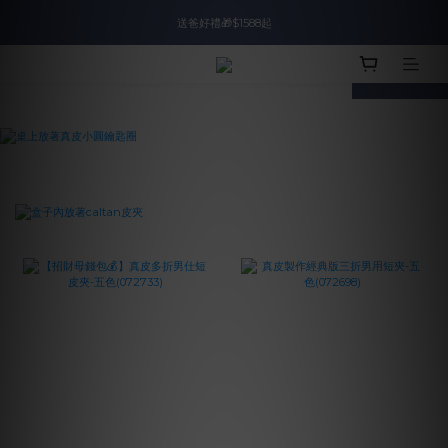
入會即領$888購物金🙌
送爸好禮🎁$1588起
prev
next
滿$2000現折$100👏累計無上限
入會即領$888購物金🙌