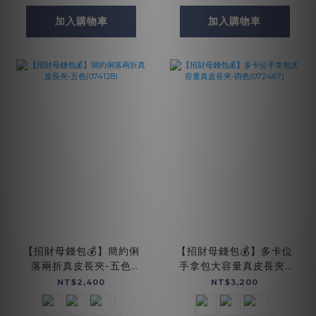
加入購物車
加入購物車
【招財母錢包💰】簡約俐
【招財母錢包💰】多卡位
落兩折真皮長夾-五色
手拿包大容量真皮長夾-
(074128)
四色(072467)
NT$2,400
NT$3,200