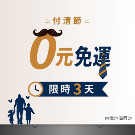
ㄇ型拉鍊式名媛風真皮長
【招財母錢包💰】時尚簡
夾-五色(072009)
約L型拉鍊長夾-五色
(074354)
NT$2,700
NT$2,400