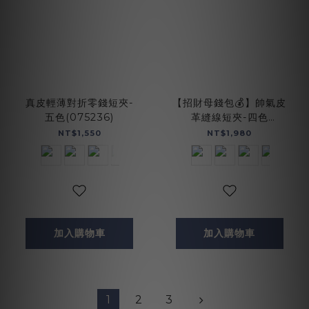
真皮輕薄對折零錢短夾-
【招財母錢包💰】帥氣皮
五色(075236)
革縫線短夾-四色
(071769)
NT$1,550
NT$1,980
加入購物車
加入購物車
1
2
3