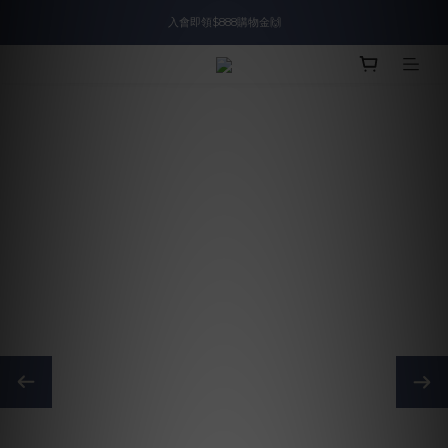
入會即領$888購物金🙌
入會即領$888購物金🙌
送爸好禮🎁$1588起
滿$2000現折$100👏累計無上限
入會即領$888購物金🙌