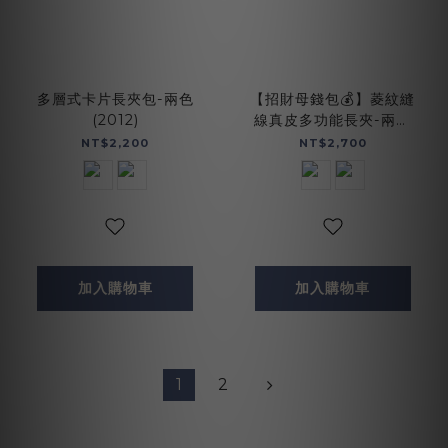
多層式卡片長夾包-兩色
【招財母錢包💰】菱紋縫
(2012)
線真皮多功能長夾-兩色
(075142)
NT$2,200
NT$2,700
加入購物車
加入購物車
1
2