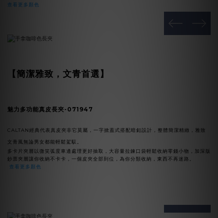
查看更多顏色
prev
next
【簡潔雅致，文青首選
】
魅力多功能真皮長夾-071947
CALTAN經典代表真皮夾非它莫屬，一字掀蓋式搭配暗釦設計，整體簡潔精緻，雅致
文青風無論男女都能輕鬆駕馭。
多卡片夾層
以微笑弧度車邊處理更好抽取，
大容量拉鍊口袋輕鬆收納零錢小物，加深版
鈔票夾層讓你收納不卡卡，一個皮夾全部到位，為你分類收納，東西不再迷路。
查看更多顏色
prev
next