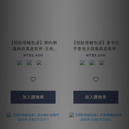
【招財母錢包💰】簡約俐
【招財母錢包💰】多卡位
落兩折真皮長夾-五色
手拿包大容量真皮長夾-
(074128)
四色(072467)
NT$2,400
NT$3,200
加入購物車
加入購物車