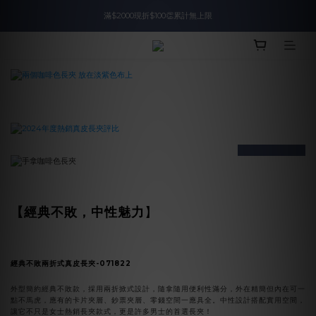
滿$2000現折$100👏累計無上限
入會即領$888購物金🙌
入會即領$888購物金🙌
prev
next
【經典不敗，中性魅力
】
經典不敗兩折式真皮長夾-071822
外型簡約經典不敗款，採用兩折掀式設計，隨拿隨用便利性滿分，外在精簡但內在可一
點不馬虎，應有的卡片夾層、鈔票夾層、零錢空間一應具全。中性設計搭配實用空間，
讓它不只是女士熱銷長夾款式，更是許多男士的首選長夾！