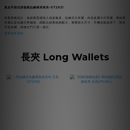
真皮手掛式拼接風拉鍊兩用長夾-072621
外觀拼接設計，為經典質感添入俏皮氣息，拉鍊式大夾層，內含多層卡片夾層、雙鈔票
夾層以及拉鍊式零錢袋，調配出經典收納配方，整體加大尺寸，手機也能放得下，附有
手提掛繩，簡便出門只需一個它。
查看更多顏色
長夾 Long Wallets