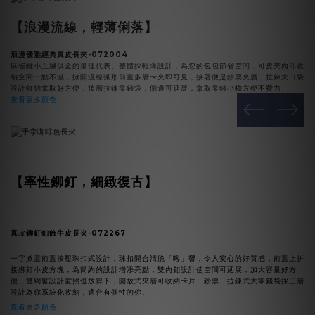
【浪漫流線，輕薄俐落】
浪漫優雅經典真皮長夾
-072004
麻雀雖小五臟俱全的最佳代表。整體採輕薄設計，為您的包包節省空間，可皮夾內部收
納空間一點不減，掀開流線弧形前蓋多層卡夾即可見，接著便是鈔票夾層，拉鍊大口袋
設計收納拿取好方便，後層拉鍊零錢袋，側邊可延展，拿取零錢小物方便不費力。
查看更多顏色
prev
next
【
率性鉚釘，細緻復古
】
真皮鉚釘釦飾牛皮長夾-072267
一字掀蓋前蓋按壓珠扣式設計，珠扣開合清脆「喀」響，令人安心的好質感，前蓋上拼
接鉚釘小皮方塊，為簡約的設計增添亮點，雙內釦設計使空間可延展，加大容量好方
便，雙網窗設計駕照也放得下，開放式夾層可收納卡片、鈔票、拉鍊式大零錢袋採三層
設計為你系統化收納，適合有個性的你。
查看更多顏色