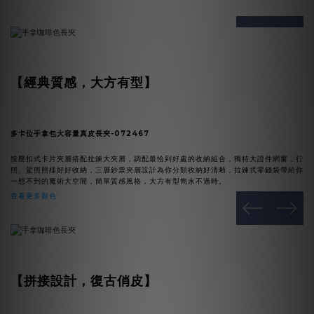
prev
next
【經典質感，大方有型
】
多卡位手拿包大容量真皮長夾-072467
按壓扣式卡片夾層搭配拉鍊大夾層，調配最恰到好處的收納組合，獨特大證件網窗，行
照、駕照照樣好好收納，三層鈔票夾層設計為你分類收納好清晰，拉鍊式零錢袋帶給你
一想不到的魔術大空間，簡單質感風格，大方有型雋永不過時。
查看更多顏色
prev
next
【
拼接設計，復古俏皮
】