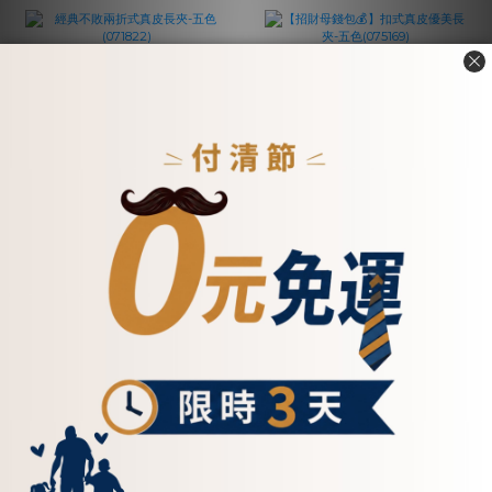
經典不敗兩折式真皮長
【招財母錢包💰】扣式真
夾-五色(071822)
皮優美長夾-五色
(075169)
NT$2,350
NT$2,500