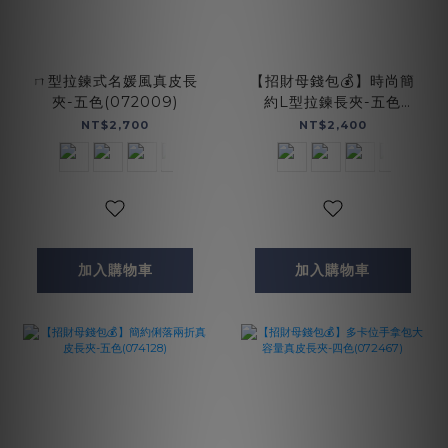
ㄇ型拉鍊式名媛風真皮長
【招財母錢包💰】時尚簡
夾-五色(072009)
約L型拉鍊長夾-五色
(074354)
NT$2,700
NT$2,400
加入購物車
加入購物車