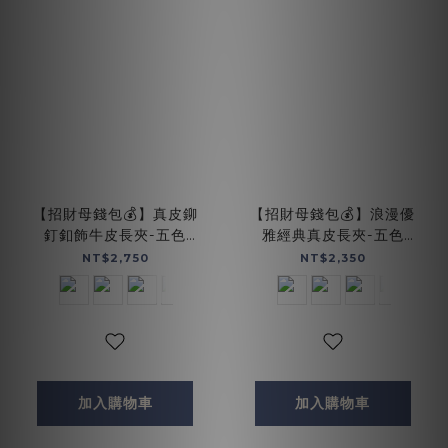
【招財母錢包💰】真皮鉚
【招財母錢包💰】浪漫優
釘釦飾牛皮長夾-五色
雅經典真皮長夾-五色
(072267)
(072004)
NT$2,750
NT$2,350
加入購物車
加入購物車