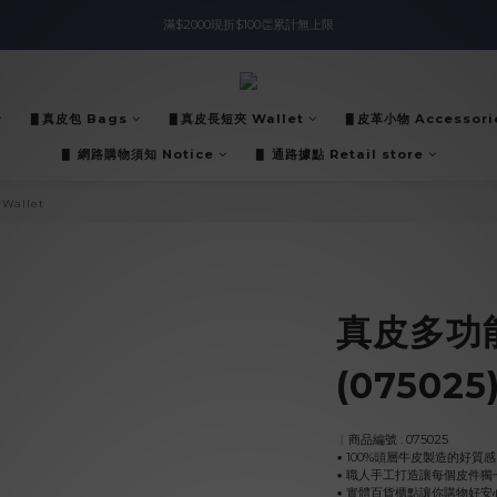
滿$2000現折$100👏累計無上限
入會即領$888購物金🙌
入會即領$888購物金🙌
▋真皮包 Bags
▋真皮長短夾 Wallet
▋皮革小物 Accessori
▋ 網路購物須知 Notice
▋ 通路據點 Retail store
Wallet
真皮多功
(075025
︱商品編號 : 075025
▪︎ 100%頭層牛皮製造的好質感
▪︎ 職人手工打造讓每個皮件獨
▪︎ 實體百貨櫃點讓你購物好安