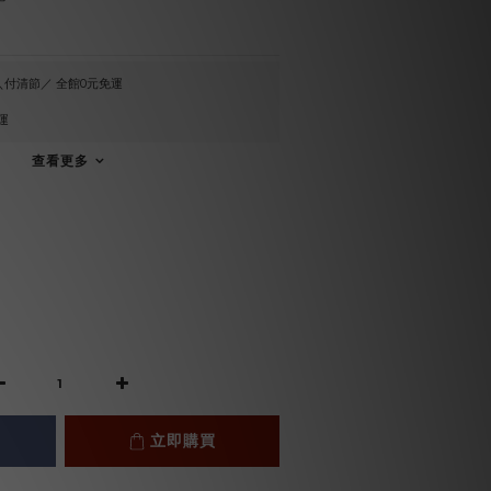
付清節／ 全館0元免運
運
查看更多
立即購買