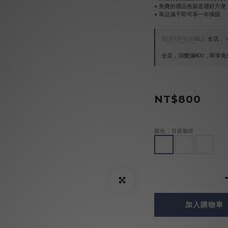
▪︎ 免費的禮品包裝送禮好方便
▪︎ 單品滿千即可享一年保固
至
08/09 16:00
截止
全店，＼
全店，消費滿800，即享免
NT$800
顏色
: 百搭咖啡
加入購物車