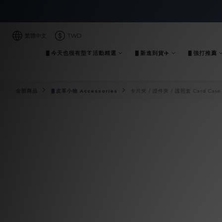
繁體中文
TWD
▋今天也很有型👔活動精選
▋新進到貨✈️
▋強打推薦
全部商品
▋皮革小物 Accessories
卡片夾 / 證件夾 / 護照套 Card Case 