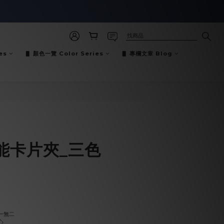
es
▋ 顏色一覽 Color Series
▋ 專欄文章 Blog
立即購買
能卡片夾_三色
)
一無二
心