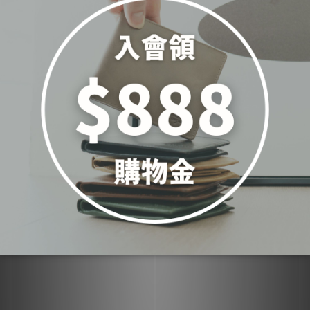
▍附上禮物包裝，送禮超暖心
您可能喜歡...