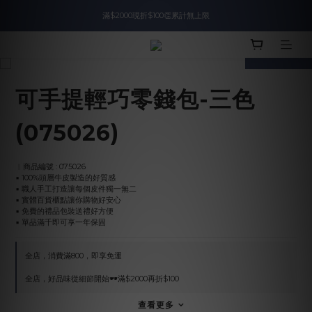
滿$2000現折$100👏累計無上限
入會即領$888購物金🙌
prev
next
入會即領$888購物金🙌
可手提輕巧零錢包-三色
(075026)
︱商品編號 : 075026
▪︎ 100%頭層牛皮製造的好質感
▪︎ 職人手工打造讓每個皮件獨一無二
▪︎ 實體百貨櫃點讓你購物好安心
▪︎ 免費的禮品包裝送禮好方便
▪︎ 單品滿千即可享一年保固
全店，消費滿800，即享免運
全店，好品味從細節開始🕶️滿$2000再折$100
查看更多