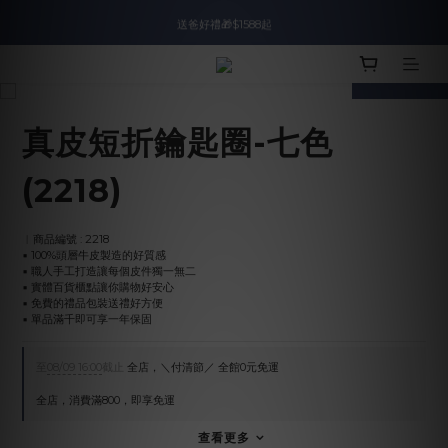
入會即領$888購物金🙌
送爸好禮🎁$1588起
prev
next
滿$2000現折$100👏累計無上限
入會即領$888購物金🙌
真皮短折鑰匙圈-七色
(2218)
︱商品編號 : 2218
▪︎ 100%頭層牛皮製造的好質感
▪︎ 職人手工打造讓每個皮件獨一無二
▪︎ 實體百貨櫃點讓你購物好安心
▪︎ 免費的禮品包裝送禮好方便
▪︎ 單品滿千即可享一年保固
至
08/09 16:00
截止
全店，＼付清節／ 全館0元免運
全店，消費滿800，即享免運
查看更多