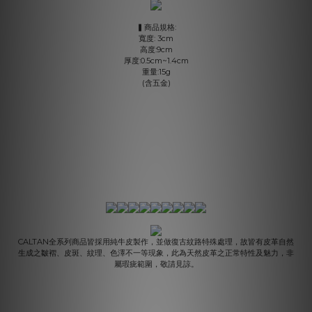
▍商品規格:
寬度: 3cm
高度:9cm
厚度:0.5cm~1.4cm
重量:15g
(含五金)
CALTAN全系列商品皆採用純牛皮製作，並做復古紋路特殊處理，故皆有皮革自然
生成之皺褶、皮斑、紋理、色澤不一等現象，此為天然皮革之正常特性及魅力，非
屬瑕疵範圍，敬請見諒。