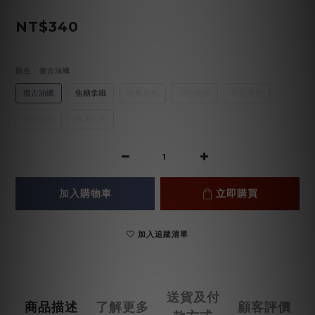
NT$340
顏色
: 復古油蠟
復古油蠟
焦糖拿鐵
經典原色
百搭咖啡
時尚黑色
森林綠色
好運紅色
加入購物車
立即購買
加入追蹤清單
送貨及付
商品描述
了解更多
顧客評價