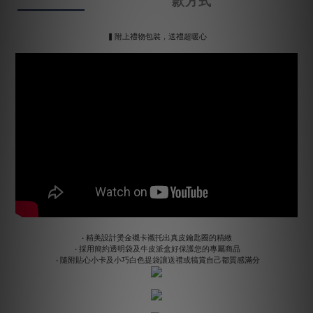
款方式
▍附上禮物包裝，送禮超暖心
• 精美設計燙金襯卡襯托出真皮鑰匙圈的精緻
• 採用簡約透明袋及牛皮派盒好保護您的專屬商品
• 隨附貼心小卡及小巧白色提袋讓送禮或犒賞自己都質感滿分