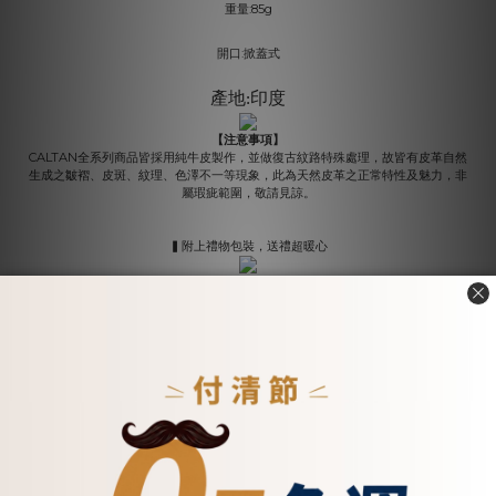
:85g
重量
:
開口
掀蓋式
產地
印度
:
【注意事項】
CALTAN全系列商品皆採用純牛皮製作，並做復古紋路特殊處理，故皆有皮革自然
生成之皺褶、皮斑、紋理、色澤不一等現象，此為天然皮革之正常特性及魅力，非
屬瑕疵範圍，敬請見諒。
▍附上禮物包裝，送禮超暖心
您可能喜歡...