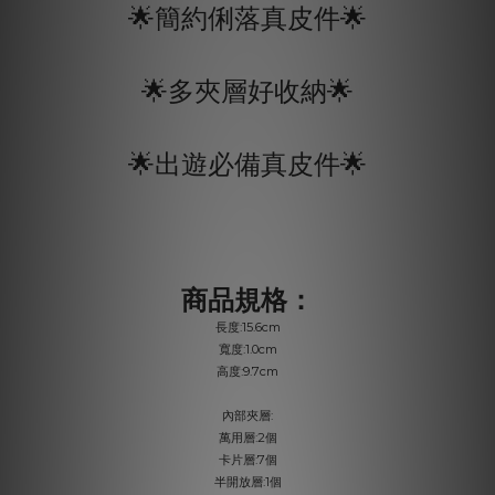
🌟簡約俐落真皮件
🌟
🌟多夾層好收納
🌟
🌟出遊必備真皮件
🌟
商品規格：
:15.6cm
長度
:1.0cm
寬度
:9.7cm
高度
:
內部夾層
:2
萬用層
個
:7
卡片層
個
:1
半開放層
個