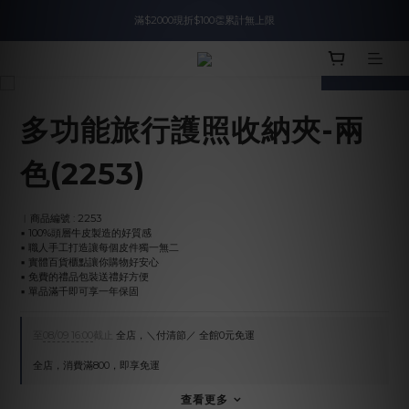
滿$2000現折$100👏累計無上限
入會即領$888購物金🙌
prev
next
入會即領$888購物金🙌
多功能旅行護照收納夾-兩
色(2253)
︱商品編號 : 2253
▪︎ 100%頭層牛皮製造的好質感
▪︎ 職人手工打造讓每個皮件獨一無二
▪︎ 實體百貨櫃點讓你購物好安心
▪︎ 免費的禮品包裝送禮好方便
▪︎ 單品滿千即可享一年保固
至
08/09 16:00
截止
全店，＼付清節／ 全館0元免運
全店，消費滿800，即享免運
查看更多