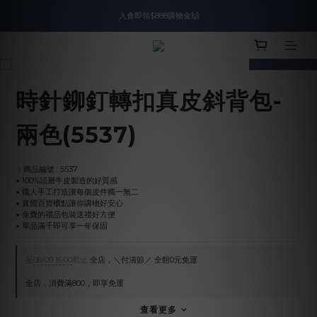
入會即領$888購物金🙌
入會即領$888購物金🙌
送爸好禮🎁$1588起
prev
next
滿$2000現折$100👏累計無上限
時針鉚釘轉扣真皮斜背包-
入會即領$888購物金🙌
兩色(5537)
︱商品編號 : 5537
▪︎ 100%頭層牛皮製造的好質感
▪︎ 職人手工打造讓每個皮件獨一無二
▪︎ 實體百貨櫃點讓你購物好安心
▪︎ 免費的禮品包裝送禮好方便
▪︎ 單品滿千即可享一年保固
至
08/09 16:00
截止
全店，＼付清節／ 全館0元免運
全店，消費滿800，即享免運
查看更多