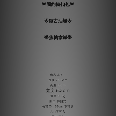
🌟簡約轉扣包🌟
🌟復古油蠟🌟
🌟焦糖拿鐵🌟
商品規格：
:25.5cm
長度
:16cm
高度
寬度
:8.5cm
:500g
重量
:
開口
轉扣式
68
長背帶：
cm
不
可
拆
A4:
不可入