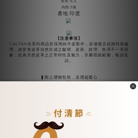
:
長夾
可入
:3
內部
個
產地
:
印度
【注意事項】
CALTAN全系列商品皆採用純牛皮製作，並做復古紋路特殊處
理，故皆有皮革自然生成之皺褶、皮斑、紋理、色澤不一等現
象，此為天然皮革之正常特性及魅力，非屬瑕疵範圍，敬請見
諒。
▍附上禮物包裝，送禮超暖心
您可能喜歡...