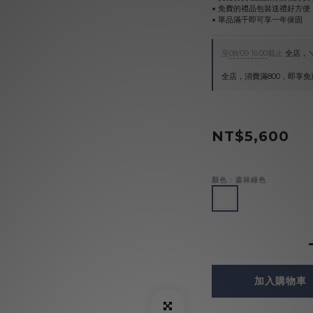
▪︎ 免費的禮品包裝送禮好方便
▪︎ 單品滿千即可享一年保固
至
08/09 16:00
截止
全店，＼
全店，消費滿800，即享免
NT$5,600
顏色
: 森林綠色
加入購物車