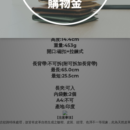
商品規格：
:24.8cm
長度
:8.0 cm
寬度
:14.4cm
高度
:453g
重量
:
+
開口
磁扣
拉鍊式
:
(
)
長背帶
不可拆
附可拆加長背帶
:65.0cm
最長
:25.5cm
最短
:
長夾
可入
:2
內袋數
個
A4:
不可
產地
印度
:
【注意事項】
做復古紋路特殊處理，故皆有皮革自然生成之皺褶、皮斑、紋理、色澤不一等現象，此為天然皮