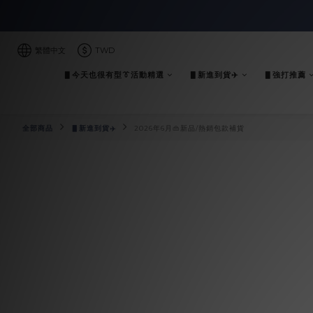
繁體中文
TWD
▋今天也很有型👔活動精選
▋新進到貨✈️
▋強打推薦
全部商品
▋新進到貨✈️
2026年6月👜新品/熱銷包款補貨