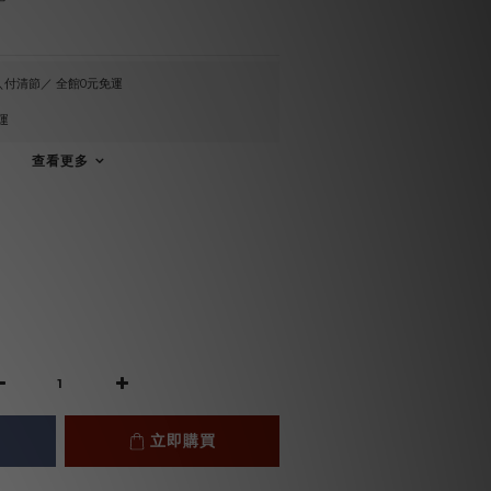
付清節／ 全館0元免運
運
查看更多
立即購買