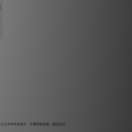
革之正常特性及魅力，非屬瑕疵範圍，敬請見諒。