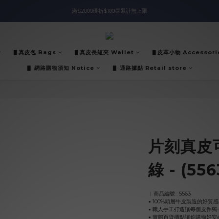
滿$2000現折$100👏累計無上限
入會即領$888購物金🙌
入會即領$888購物金🙌
▋真皮包 Bags
▋真皮長短夾 Wallet
▋皮革小物 Accessori
▋ 網路購物須知 Notice
▋ 通路據點 Retail store
片刻真皮
綠 - (55
︱商品編號 : 5563
▪︎ 100%頭層牛皮製造的好質感
▪︎ 職人手工打造讓每個皮件獨
▪︎ 實體百貨櫃點讓你購物好安