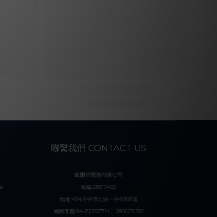
聯繫我們 CONTACT US
凱爾登國際有限公司
s
統編:28317492
地址:404台中市北區一中街106號
網路客服:04-22257714、0906251318