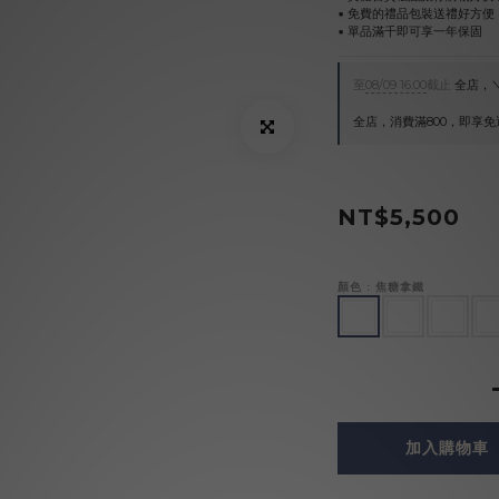
▪︎ 免費的禮品包裝送禮好方便
▪︎ 單品滿千即可享一年保固
至
08/09 16:00
截止
全店，＼
全店，消費滿800，即享免
NT$5,500
顏色
: 焦糖拿鐵
加入購物車