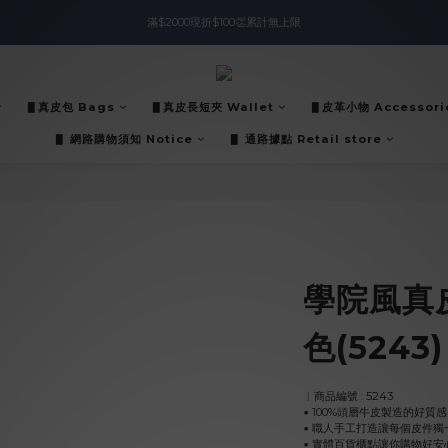
滿$2000現折$100👏累計無上限
入會即領$888購物金🙌
入會即領$888購物金🙌
▋真皮包 Bags
▋真皮長短夾 Wallet
▋皮革小物 Accessori
▋ 網路購物須知 Notice
▋ 通路據點 Retail store
學院風真
色(5243)
︱商品編號 : 5243
▪︎ 100%頭層牛皮製造的好質感
▪︎ 職人手工打造讓每個皮件獨
▪︎ 實體百貨櫃點讓你購物好安