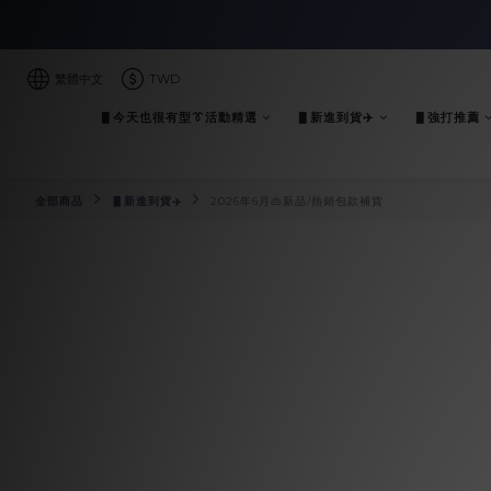
繁體中文
TWD
▋今天也很有型👔活動精選
▋新進到貨✈️
▋強打推薦
全部商品
▋新進到貨✈️
2026年6月👜新品/熱銷包款補貨