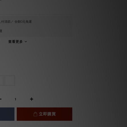
付清節／ 全館0元免運
運
查看更多
立即購買