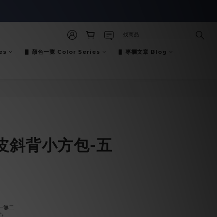
es
▋ 顏色一覽 Color Series
▋ 專欄文章 Blog
立即購買
皮斜背小方包-五
一無二
心