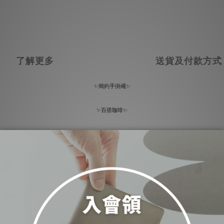
了解更多
送貨及付款方式
✨簡約手掛繩✨
✨百搭咖啡✨
✨霧面奶茶✨
✨森林綠色✨
✨時尚黑色✨
✨焦糖拿鐵✨