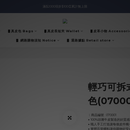
滿$2000現折$100👏累計無上限
入會即領$888購物金🙌
入會即領$888購物金🙌
▋真皮包 Bags
▋真皮長短夾 Wallet
▋皮革小物 Accessori
▋ 網路購物須知 Notice
▋ 通路據點 Retail store
輕巧可拆
色(07000
︱商品編號 : 070001
▪︎ 100%頭層牛皮製造的好質感
▪︎ 職人手工打造讓每個皮件獨
▪︎ 實體百貨櫃點讓你購物好安