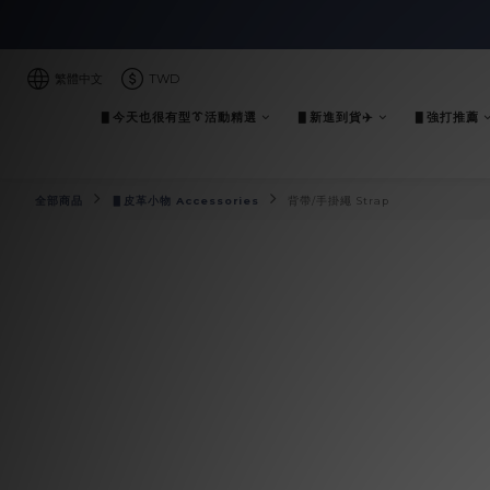
繁體中文
TWD
▋今天也很有型👔活動精選
▋新進到貨✈️
▋強打推薦
全部商品
▋皮革小物 Accessories
背帶/手掛繩 Strap