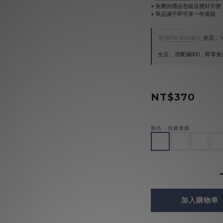
▪︎ 免費的禮品包裝送禮好方便
▪︎ 單品滿千即可享一年保固
至
08/09 16:00
截止
全店，＼
全店，消費滿800，即享免
NT$370
顏色
: 焦糖拿鐵
加入購物車