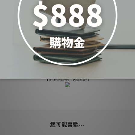
✨手機、零錢包、皮夾、鑰匙皆可搭配✨
(產品僅含手掛繩)
【注意事項】
做復古紋路特殊處理，故皆有皮革自然生成之皺褶、皮斑、紋理、色澤不一等現象，此為天然皮
▍附上禮物包裝，送禮超暖心
您可能喜歡...