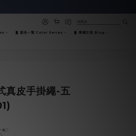
es
▋ 顏色一覽 Color Series
▋ 專欄文章 Blog
立即購買
式真皮手掛繩-五
1)
一無二
心