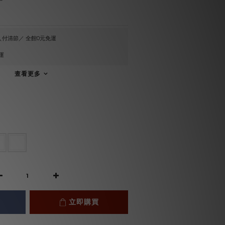
付清節／ 全館0元免運
運
查看更多
立即購買