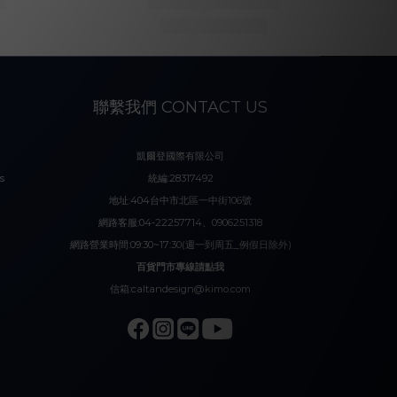
聯繫我們 CONTACT US
凱爾登國際有限公司
s
統編:28317492
地址:404台中市北區一中街106號
網路客服:04-22257714、0906251318
網路營業時間:09:30~17:30(週一到周五_例假日除外)
百貨門市專線請點我
信箱:caltandesign@kimo.com