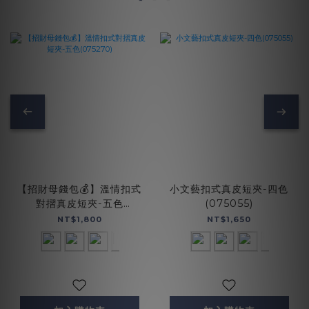
【招財母錢包💰】溫情扣式
小文藝扣式真皮短夾-四色
對摺真皮短夾-五色
(075055)
(075270)
NT$1,800
NT$1,650