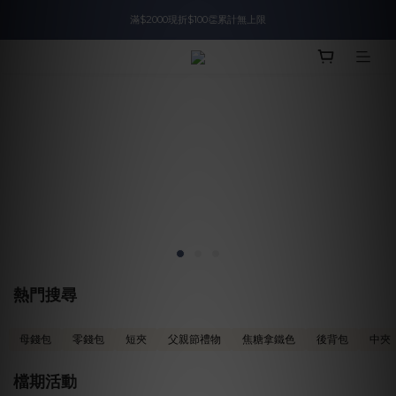
滿$2000現折$100👏累計無上限
入會即領$888購物金🙌
入會即領$888購物金🙌
熱門搜尋
母錢包
零錢包
短夾
父親節禮物
焦糖拿鐵色
後背包
中夾
檔期活動