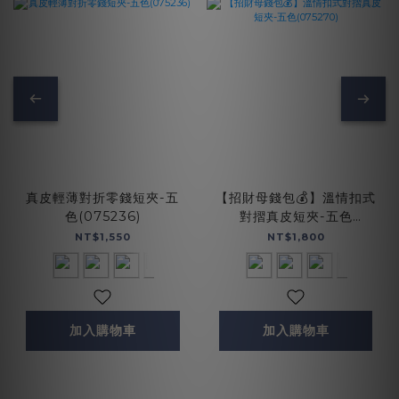
真皮輕薄對折零錢短夾-五
【招財母錢包💰】溫情扣式
色(075236)
對摺真皮短夾-五色
(075270)
NT$1,550
NT$1,800
加入購物車
加入購物車