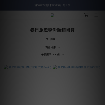
滿$2000現折$100👏累計無上限
入會即領$888購物金🙌
入會即領$888購物金🙌
春日旅遊季🌺熱銷補貨
篩選
商品排序
每頁顯示 72 個