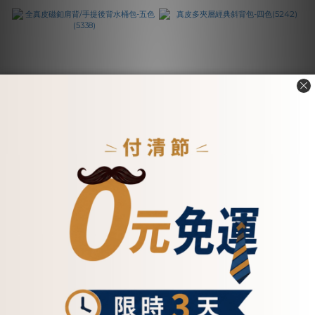
全真皮磁釦肩背/手提後背水
真皮多夾層經典斜背包-四色
桶包-五色(5338)
(5242)
NT$6,600
NT$6,500
看其他 1 個選項