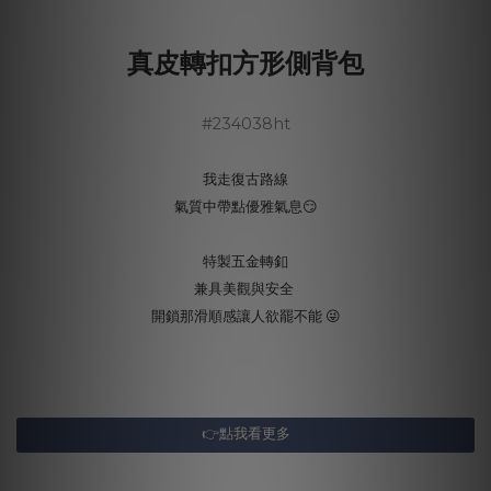
真皮轉扣方形側背包
#234038ht
我走復古路線
氣質中帶點優雅氣息😏
特製五金轉釦
兼具美觀與安全
開鎖那滑順感讓人欲罷不能 😜
👉點我看更多