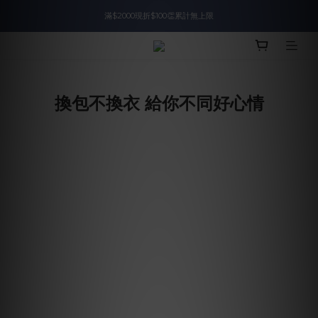
滿$2000現折$100👏累計無上限
入會即領$888購物金🙌
入會即領$888購物金🙌
換包不換衣 給你不同好心情