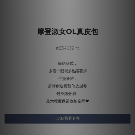
摩登淑女OL真皮包
#234019ht
簡約款式，
多看一眼就多點喜歡✌️
手提優雅，
肩背創造輕甜俏皮感🤪
包身無分層，
最大程度保留收納空間❤️
👉點我看更多