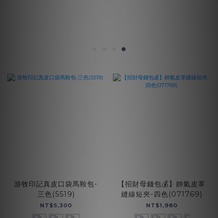
游牧印記真皮口袋馬鞍包-
【招財母錢包💰】帥氣皮革
三色(5519)
縫線短夾-四色(071769)
NT$5,300
NT$1,980