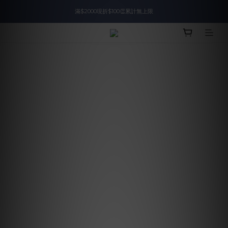
滿$2000現折$100👏累計無上限
入會即領$888購物金🙌
入會即領$888購物金🙌