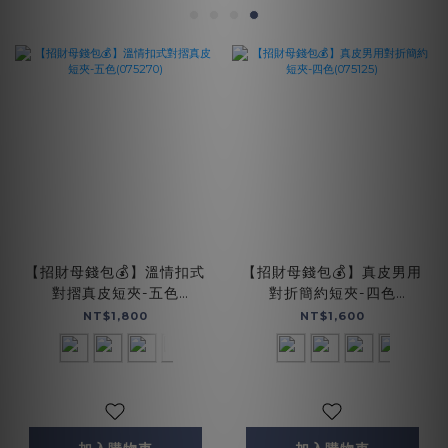
【招財母錢包💰】溫情扣式
【招財母錢包💰】真皮男用
對摺真皮短夾-五色
對折簡約短夾-四色
(075270)
(075125)
NT$1,800
NT$1,600