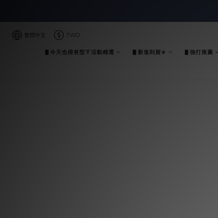
繁體中文
TWD
▋今天也很有型👔活動精選
▋新進到貨✈️
▋強打推薦