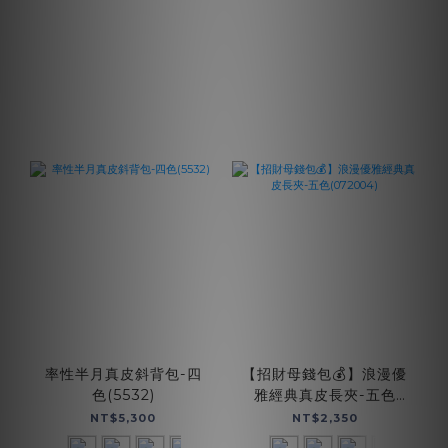
率性半月真皮斜背包-四
【招財母錢包💰】浪漫優
色(5532)
雅經典真皮長夾-五色
(072004)
NT$5,300
NT$2,350