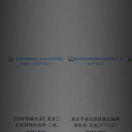
【招財母錢包💰】真皮三
真皮手掛式拼接風拉鍊兩
折男用簡約短夾-三色
用長夾-五色(072621)
(075124)
NT$1,800
NT$2,800