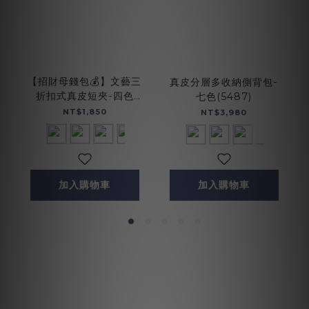
【招財母錢包💰】文藝三
真皮分層多收納側背包-
折扣式真皮短夾-四色
七色(5487)
(075268)
NT$1,850
NT$3,980
加入購物車
加入購物車