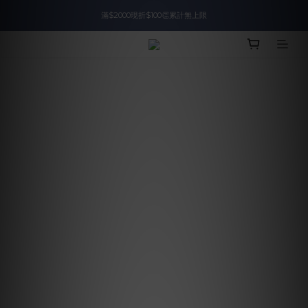
滿$2000現折$100👏累計無上限
入會即領$888購物金🙌
入會即領$888購物金🙌