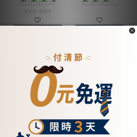
看其他 1 個選項
加入購物車
加入購物車
迷霧真皮抽繩水桶包-三
【招財母錢包💰】極致輕
色(5518)
薄零錢袋真皮長夾-五色
(075140)
NT$5,100
NT$2,500