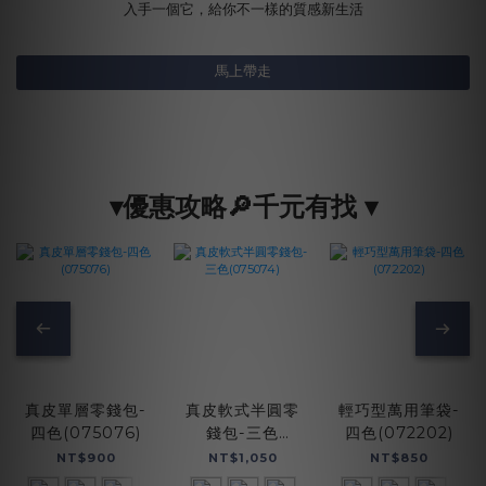
入手一個它，給你不一樣的質感新生活
馬上帶走
▾優惠攻略🔎千元有找 ▾
真皮軟式半圓零
真皮單層零錢包-
輕巧型萬用筆袋-
錢包-三色
四色(075076)
四色(072202)
(075074)
NT$1,050
NT$900
NT$850