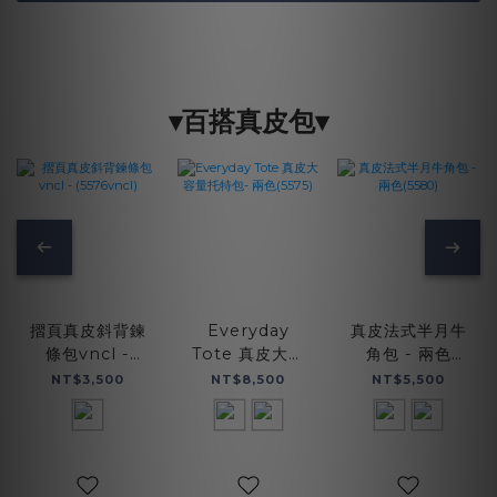
▾百搭真皮包▾
摺頁真皮斜背鍊
Everyday
真皮法式半月牛
條包vncl -
Tote 真皮大容
角包 - 兩色
(5576vncl)
量托特包- 兩色
(5580)
NT$3,500
NT$8,500
NT$5,500
(5575)