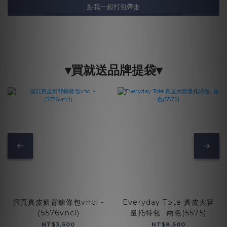
點我一起打包帶走
▾買就送品牌提袋▾
摺頁真皮斜背鍊條包vncl -
Everyday Tote 真皮大容
(5576vncl)
量托特包- 兩色(5575)
NT$3,500
NT$8,500