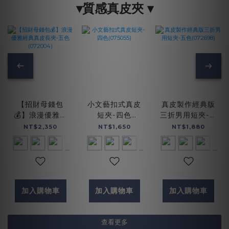
▾質感真皮夾 ▾
【招財母錢包
小文藝扣式真皮
真皮製作經典版
💰】浪漫優雅經
短夾-四色
三折男用短夾-五
典真皮長夾-五色
(075055)
色(072698)
NT$2,350
NT$1,650
NT$1,880
(072004)
加入購物車
加入購物車
加入購物車
查看更多