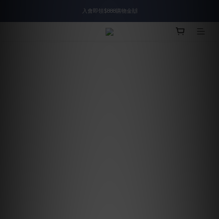
入會即領$888購物金🙌
入會即領$888購物金🙌
送爸好禮🎁$1588起
滿$2000現折$100👏累計無上限
入會即領$888購物金🙌