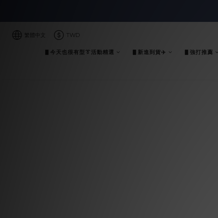
繁體中文
TWD
▋今天也很有型👔活動精選
▋新進到貨✈️
▋強打推薦