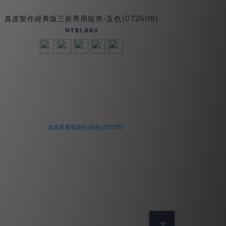
真皮製作經典版三折男用短夾-五色(072698)
【招財母錢
NT$1,880