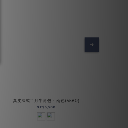
真皮法式半月牛角包 - 兩色(5580)
輕裝
NT$5,500