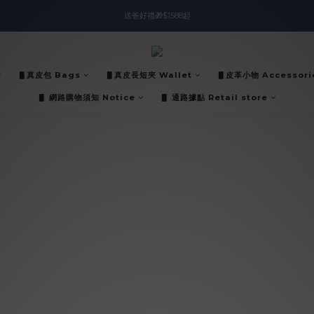
送爸好禮🎁$1588起
入會即領$888購物金🙌
滿$2000現折$100👏累計無上限
入會即領$888購物金🙌
▋真皮包 Bags
▋真皮長短夾 Wallet
▋皮革小物 Accessori
▋ 網路購物須知 Notice
▋ 通路據點 Retail store