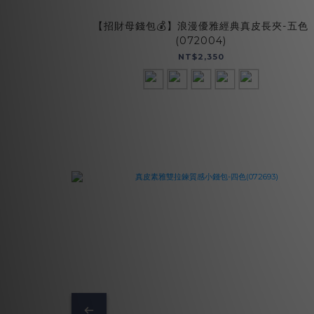
【招財母錢包💰】浪漫優雅經典真皮長夾-五色
(072004)
NT$2,350