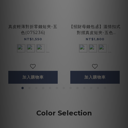
真皮輕薄對折零錢短夾-五
【招財母錢包💰】溫情扣式
色(075236)
對摺真皮短夾-五色
(075270)
NT$1,550
NT$1,800
加入購物車
加入購物車
Color Selection