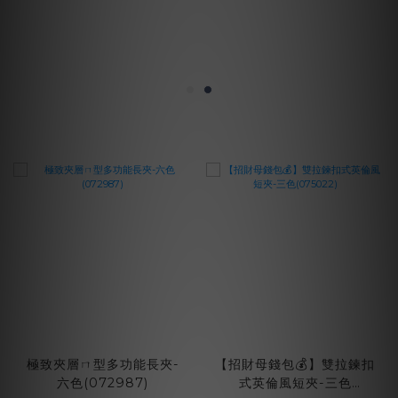
【招財母錢包💰】雙拉鍊扣
極致夾層ㄇ型多功能長夾-
式英倫風短夾-三色
六色(072987)