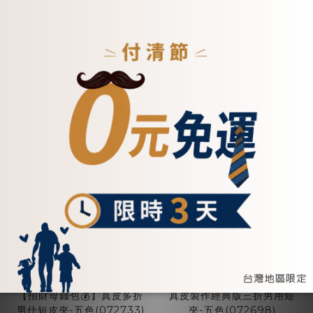
加入購物車
加入購物車
【招財母錢包💰】真皮多折
真皮製作經典版三折男用短
男仕短皮夾-五色(072733)
夾-五色(072698)