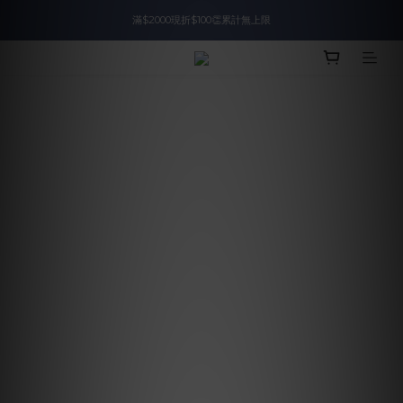
滿$2000現折$100👏累計無上限
入會即領$888購物金🙌
入會即領$888購物金🙌