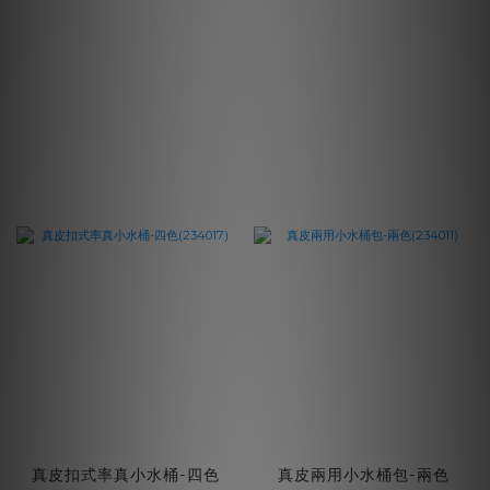
真皮扣式率真小水桶-四色
真皮兩用小水桶包-兩色